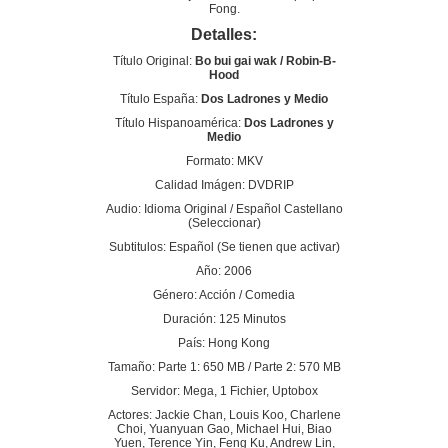
Fong.
Detalles:
Título Original:
Bo bui gai wak / Robin-B-
Hood
Título España:
Dos Ladrones y Medio
Título Hispanoamérica:
Dos Ladrones y
Medio
Formato: MKV
Calidad Imágen: DVDRIP
Audio: Idioma Original / Español Castellano
(Seleccionar)
Subtitulos: Español (Se tienen que activar)
Año: 2006
Género: Acción / Comedia
Duración: 125 Minutos
País: Hong Kong
Tamaño: Parte 1: 650 MB / Parte 2: 570 MB
Servidor: Mega, 1 Fichier, Uptobox
Actores: Jackie Chan, Louis Koo, Charlene
Choi, Yuanyuan Gao, Michael Hui, Biao
Yuen, Terence Yin, Feng Ku, Andrew Lin,