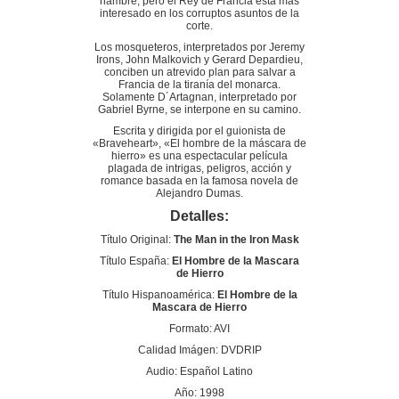
hambre, pero el Rey de Francia está más
interesado en los corruptos asuntos de la
corte.
Los mosqueteros, interpretados por Jeremy
Irons, John Malkovich y Gerard Depardieu,
conciben un atrevido plan para salvar a
Francia de la tiranía del monarca.
Solamente D´Artagnan, interpretado por
Gabriel Byrne, se interpone en su camino.
Escrita y dirigida por el guionista de
«Braveheart», «El hombre de la máscara de
hierro» es una espectacular película
plagada de intrigas, peligros, acción y
romance basada en la famosa novela de
Alejandro Dumas.
Detalles:
Título Original:
The Man in the Iron Mask
Título España:
El Hombre de la Mascara
de Hierro
Título Hispanoamérica:
El Hombre de la
Mascara de Hierro
Formato: AVI
Calidad Imágen: DVDRIP
Audio: Español Latino
Año: 1998