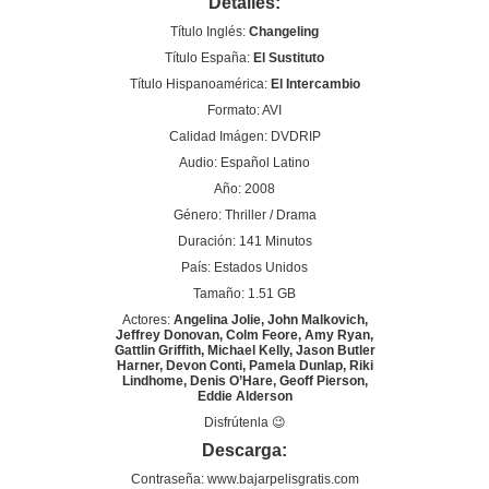
Detalles:
Título Inglés:
Changeling
Título España:
El Sustituto
Título Hispanoamérica:
El Intercambio
Formato: AVI
Calidad Imágen: DVDRIP
Audio: Español Latino
Año: 2008
Género: Thriller / Drama
Duración: 141 Minutos
País: Estados Unidos
Tamaño: 1.51 GB
Actores:
Angelina Jolie, John Malkovich,
Jeffrey Donovan, Colm Feore, Amy Ryan,
Gattlin Griffith, Michael Kelly, Jason Butler
Harner, Devon Conti, Pamela Dunlap, Riki
Lindhome, Denis O’Hare, Geoff Pierson,
Eddie Alderson
Disfrútenla 😉
Descarga:
Contraseña: www.bajarpelisgratis.com