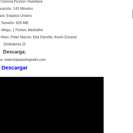
Ciencia Ficción / Aventura
ración: 145 Minutos
aís: Estados Unidos
Tamaño: 926 MB
: Mega, 1 Fichier, Mediafire
Allan, Peter Macon, Eka Darville, Kevin Durand
Disfrútenla 😉
Descarga:
a: www.bajarpelisgratis.com
Descargar