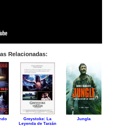
las Relacionadas:
undo
Greystoke: La
Jungla
Leyenda de Tarzán