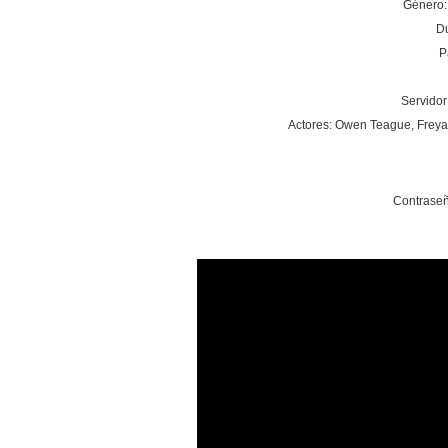
Género: 
Du
P
Servidor
Actores: Owen Teague, Freya 
Contraseñ