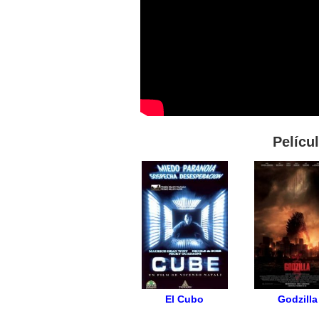
Pelícu
El Cubo
Godzilla