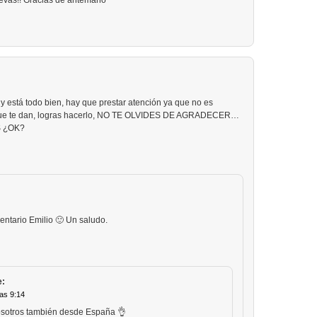
uevas!! Gracias de antemano
y está todo bien, hay que prestar atención ya que no es
es que te dan, logras hacerlo, NO TE OLVIDES DE AGRADECER…
S ¿OK?
entario Emilio 🙂 Un saludo.
e:
as 9:14
osotros también desde España 👌