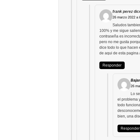
frank perez
dic
26 marzo 2022 a l
Saludos tambien 
100% y me sigue saliend
contraseña es incorrect
pero no me gusta porque
dice todo lo que hacen 
de aqui de esta pagina a
Responder
Bajar
26 ma
Lo se
el problema y
todo funciona
desconocemos
bien, una dis
Responder