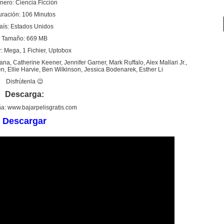
nero: Ciencia Ficción
ración: 106 Minutos
aís: Estados Unidos
Tamaño: 669 MB
: Mega, 1 Fichier, Uptobox
a, Catherine Keener, Jennifer Garner, Mark Ruffalo, Alex Mallari Jr.,
n, Ellie Harvie, Ben Wilkinson, Jessica Bodenarek, Esther Li
Disfrútenla 😉
Descarga:
a: www.bajarpelisgratis.com
Descargar