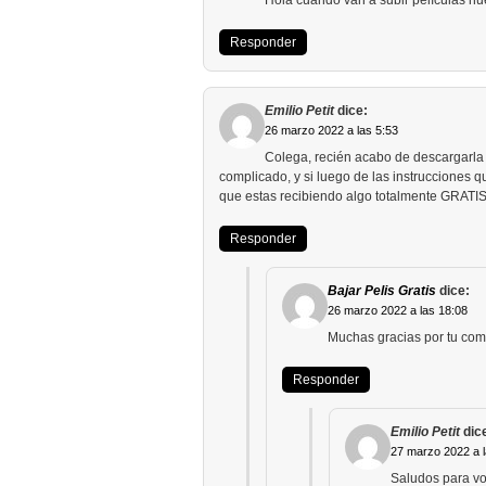
Hola cuando van a subir películas n
Responder
Emilio Petit
dice:
26 marzo 2022 a las 5:53
Colega, recién acabo de descargarla 
complicado, y si luego de las instruccion
que estas recibiendo algo totalmente GRATI
Responder
Bajar Pelis Gratis
dice:
26 marzo 2022 a las 18:08
Muchas gracias por tu com
Responder
Emilio Petit
dic
27 marzo 2022 a l
Saludos para v