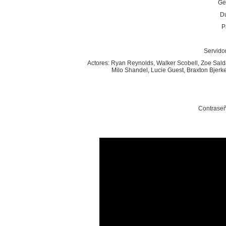
Gé
Du
P
Servidor
Actores: Ryan Reynolds, Walker Scobell, Zoe Saldan
Milo Shandel, Lucie Guest, Braxton Bjerke
Contraseñ