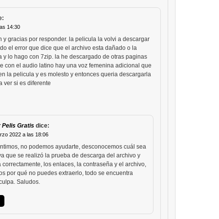
e:
as 14:30
y gracias por responder. la pelicula la volvi a descargar
o el error que dice que el archivo esta dañado o la
a y lo hago con 7zip. la he descargado de otras paginas
 con el audio latino hay una voz femenina adicional que
en la pelicula y es molesto y entonces queria descargarla
 ver si es diferente
 Pelis Gratis
dice:
rzo 2022 a las 18:06
ntimos, no podemos ayudarte, desconocemos cuál sea
a que se realizó la prueba de descarga del archivo y
 correctamente, los enlaces, la contraseña y el archivo,
 por qué no puedes extraerlo, todo se encuentra
culpa. Saludos.