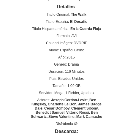
Detalles:
Título Original:
The Walk
Título España
: El Desafío
Título Hispanoamérica:
En la Cuerda Floja
Formato: AVI
Calidad Imágen: DVDRIP
Audio: Español Latino
Año: 2015
Género: Drama
Duración: 116 Minutos
País: Estados Unidos
Tamaño: 1.09 GB
Servidor: Mega, 1 Fichier, Uptobox
Actores:
Joseph Gordon-Levitt, Ben
Kingsley, Charlotte Le Bon, James Badge
Dale, Cesar Domboy, Clement Sibony,
Benedict Samuel, Vittorio Rossi, Ben
Schwartz, Steve Valentine, Mark Camacho
Disfrútenla 😉
Descarga: