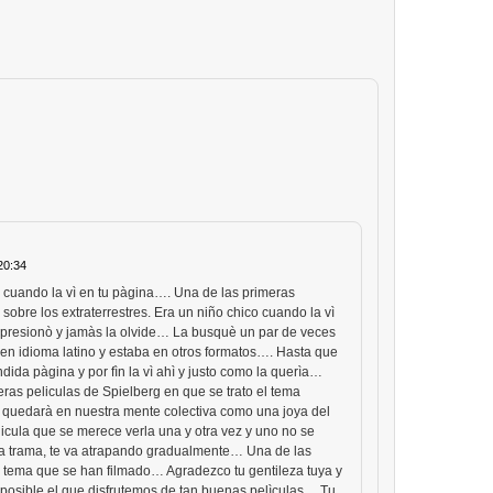
 20:34
 cuando la vì en tu pàgina…. Una de las primeras
sobre los extraterrestres. Era un niño chico cuando la vì
mpresionò y jamàs la olvide… La busquè un par de veces
 en idioma latino y estaba en otros formatos…. Hasta que
ndida pàgina y por fìn la vì ahì y justo como la querìa…
eras peliculas de Spielberg en que se trato el tema
quedarà en nuestra mente colectiva como una joya del
licula que se merece verla una y otra vez y uno no se
la trama, te va atrapando gradualmente… Una de las
e tema que se han filmado… Agradezco tu gentileza tuya y
posible el que disfrutemos de tan buenas pelìculas… Tu