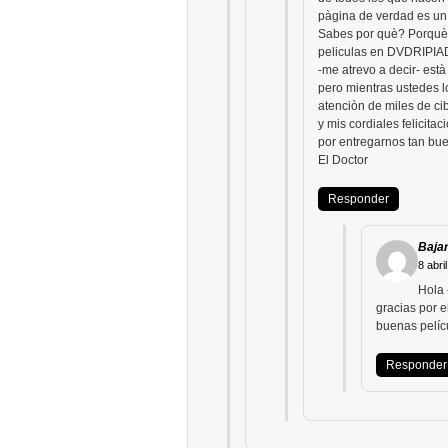
pàgina de verdad es un 
Sabes por què? Porquè 
peliculas en DVDRIPIAD
-me atrevo a decir- est
pero mientras ustedes 
atenciòn de miles de c
y mis cordiales felicita
por entregarnos tan bu
El Doctor
Responder
Bajar
8 abri
Hola 
gracias por e
buenas pelíc
Responder