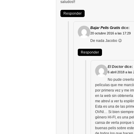
saludos!!
Responder
Bajar Pelis Gratis
dice:
20 octubre 2016 a las 17:29
De nada Jacobo 😉
Responder
El Doctor
dice:
6 abril 2018 a las
No pude creerlo
pelìculas que me marcò 
por primera vez y me i
en la web sin obtenerla
me atrevì a ver tu esplè
Esta es una de las prim
OVNI… Si bien siempre 
gènero HI-FI, es una pe
cansa de verla porque 
buenas pelis sobre est
de todos los que hacen 