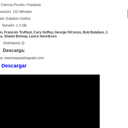
Ciencia Ficción / Fantasía
ración: 132 Minutos
aís: Estados Unidos
Tamaño: 1.3 GB
on, François Truffaut, Cary Guffey, George DiCenzo, Bob Balaban, J.
a, Shawn Bishop, Lance Henriksen
Disfrútenla 😉
Descarga:
a: www.bajarpelisgratis.com
Descargar