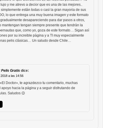
lujo y me atrevo a decior que es una de las mejores..
simplemente estàn todas o casi la gran mayoria de sus
O, lo que entrega una muy buena imagen y este formato
à gradualmente desapareciendo para dar pasos a otros,
lo mantengan tengan siempre presente que tendràn la
ibernautas que, como yo, goza de este formato… Sigan asì
ciones por su increible pàgina y a TI muy especialmente
enas pelis clàsicas… Un saludo desde Chile…
 Pelis Gratis
dice:
l 2018 a las 14:56
«El Doctor», te agrazdezco tu comentario, muchas
l apoyo hacia la página y a seguir disfrutando de
ulas. Saludos 😉