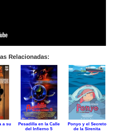
las Relacionadas:
a a su
Pesadilla en la Calle
Ponyo y el Secreto
del Infierno 5
de la Sirenita