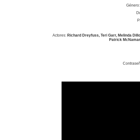
Género: 
Du
P
Actores:
Richard Dreyfuss, Teri Garr, Melinda Dill
Patrick McNamar
Contraseñ