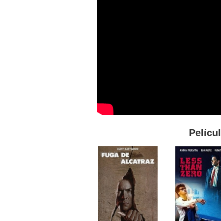
Pelícu