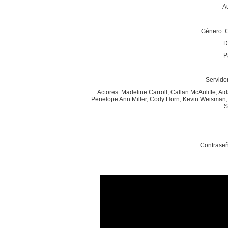
A
Género: 
D
P
Servidor
Actores: Madeline Carroll, Callan McAuliffe,
Penelope Ann Miller, Cody Horn, Kevin Weisman, I
S
Contraseñ