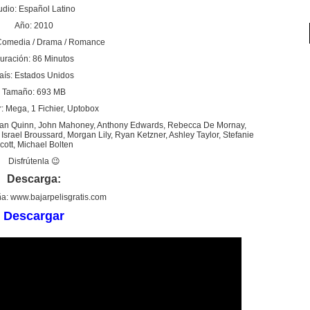
udio: Español Latino
Año: 2010
Comedia / Drama / Romance
uración: 86 Minutos
aís: Estados Unidos
Tamaño: 693 MB
: Mega, 1 Fichier, Uptobox
 Aidan Quinn, John Mahoney, Anthony Edwards, Rebecca De Mornay,
srael Broussard, Morgan Lily, Ryan Ketzner, Ashley Taylor, Stefanie
cott, Michael Bolten
Disfrútenla 😉
Descarga:
a: www.bajarpelisgratis.com
Descargar