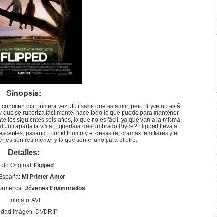
Sinopsis:
e conocen por primera vez, Juli sabe que es amor, pero Bryce no está
s y que se ruboriza fácilmente, hace todo lo que puede para mantener
nte los siguientes seis años, lo que no es fácil, ya que van a la misma
inal Juli aparta la vista, ¿quedará deslumbrado Bryce? Flipped lleva a
scentes, pasando por el triunfo y el desastre, dramas familiares y el
nes son realmente, y lo que son el uno para el otro.
Detalles:
tulo Original:
Flipped
 España:
Mi Primer Amor
oamérica:
Jóvenes Enamorados
Formato: AVI
idad Imágen: DVDRIP