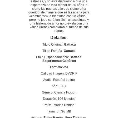
estrellas, y no está dispuesto a que una
esperanza de vida menor de 30 años le
cierre las puertas a lo que siempre ha
querido, de manera que se las apaña para
«cambiarse» la identidad con un válido…
pero no todo será tan fácil: un asesinato y
una historia de amor no prevista con una
válida (Irene) cambiarán el rumbo de sus
planes.
Detalles:
Título Original:
Gattaca
Título España:
Gattaca
Título Hispanoamérica:
Gattaca:
Experimento Genético
Formato: AVI
Calidad Imágen: DVDRIP
Audio: Español Latino
Año: 1997
Género: Ciencia Ficción
Duración: 106 Minutos
País: Estados Unidos
Tamaño: 798 MB
Actores:
Ethan Hawke, Uma Thurman,