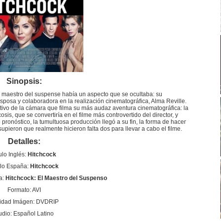
Sinopsis:
o maestro del suspense había un aspecto que se ocultaba: su
sposa y colaboradora en la realización cinematográfica, Alma Reville.
etivo de la cámara que filma su más audaz aventura cinematográfica: la
cosis, que se convertiría en el filme más controvertido del director, y
ronóstico, la tumultuosa producción llegó a su fin, la forma de hacer
pieron que realmente hicieron falta dos para llevar a cabo el filme.
Detalles:
ulo Inglés:
Hitchcock
ulo España:
Hitchcock
a:
Hitchcock: El Maestro del Suspenso
Formato: AVI
idad Imágen: DVDRIP
udio: Español Latino