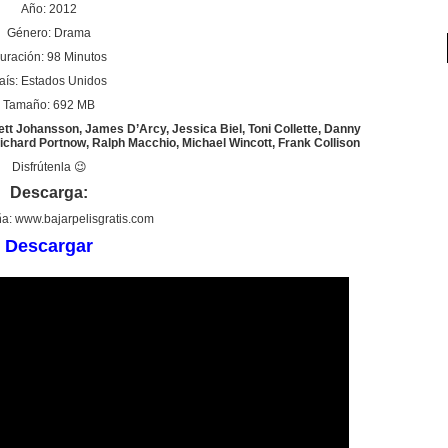
Año: 2012
Género: Drama
uración: 98 Minutos
aís: Estados Unidos
Tamaño: 692 MB
tt Johansson, James D’Arcy, Jessica Biel, Toni Collette, Danny
ichard Portnow, Ralph Macchio, Michael Wincott, Frank Collison
Disfrútenla 😉
Descarga:
a: www.bajarpelisgratis.com
Descargar