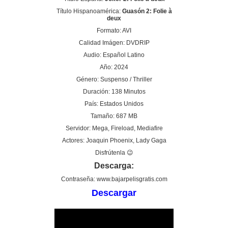
Título Hispanoamérica:
Guasón 2: Folie à
deux
Formato: AVI
Calidad Imágen: DVDRIP
Audio: Español Latino
Año: 2024
Género: Suspenso / Thriller
Duración: 138 Minutos
País: Estados Unidos
Tamaño: 687 MB
Servidor: Mega, Fireload, Mediafire
Actores: Joaquin Phoenix, Lady Gaga
Disfrútenla 😉
Descarga:
Contraseña: www.bajarpelisgratis.com
Descargar