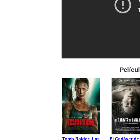
Pelícu
Tomb Raider: Las
El Cadáver de