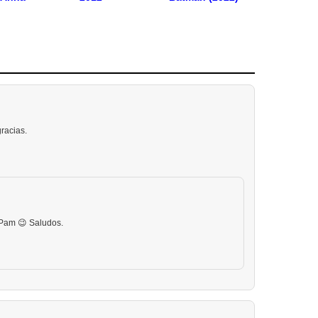
racias.
 Pam 😉 Saludos.