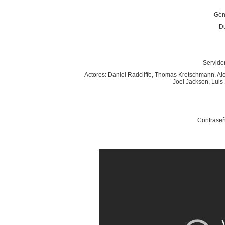
Géne
Du
Servidor
Actores: Daniel Radcliffe, Thomas Kretschmann, Ale
Joel Jackson, Luis 
Contraseñ