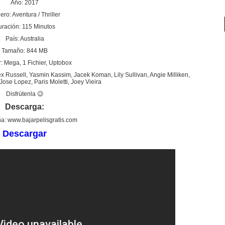
Año: 2017
ro: Aventura / Thriller
ración: 115 Minutos
País: Australia
Tamaño: 844 MB
: Mega, 1 Fichier, Uptobox
x Russell, Yasmin Kassim, Jacek Koman, Lily Sullivan, Angie Milliken,
Jose Lopez, Paris Moletti, Joey Vieira
Disfrútenla 😉
Descarga:
a: www.bajarpelisgratis.com
Descargar