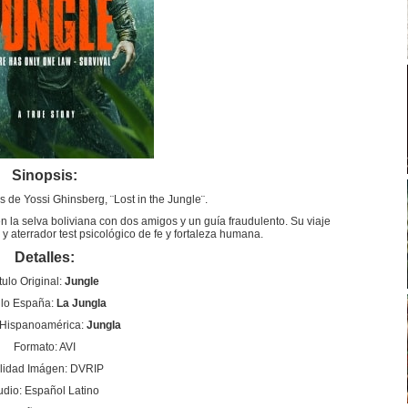
Sinopsis:
de Yossi Ghinsberg, ¨Lost in the Jungle¨.
 la selva boliviana con dos amigos y un guía fraudulento. Su viaje
 y aterrador test psicológico de fe y fortaleza humana.
Detalles:
tulo Original:
Jungle
ulo España:
La Jungla
 Hispanoamérica:
Jungla
Formato: AVI
lidad Imágen: DVRIP
udio: Español Latino