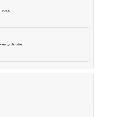
racias.
 Pam 😉 Saludos.