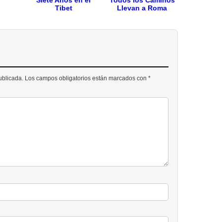
r
Siete Años en el
Todos los Caminos
Tibet
Llevan a Roma
publicada. Los campos obligatorios están marcados con *