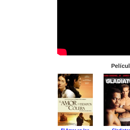
Pelícu