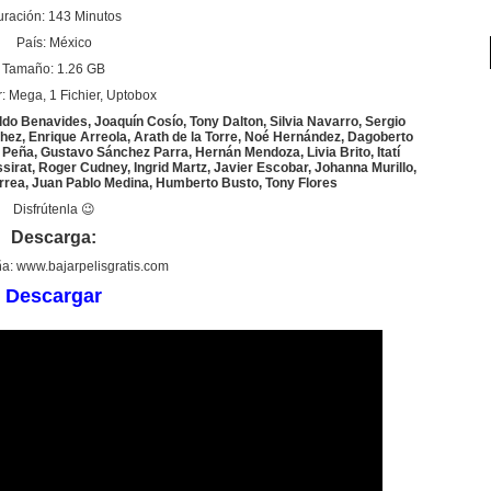
ración: 143 Minutos
País: México
Tamaño: 1.26 GB
: Mega, 1 Fichier, Uptobox
do Benavides, Joaquín Cosío, Tony Dalton, Silvia Navarro, Sergio
hez, Enrique Arreola, Arath de la Torre, Noé Hernández, Dagoberto
Peña, Gustavo Sánchez Parra, Hernán Mendoza, Livia Brito, Itatí
sirat, Roger Cudney, Ingrid Martz, Javier Escobar, Johanna Murillo,
rrea, Juan Pablo Medina, Humberto Busto, Tony Flores
Disfrútenla 😉
Descarga:
a: www.bajarpelisgratis.com
Descargar