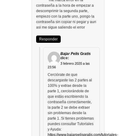
me marca error en la
contraseña a la hora de empezar a
descomprimir la segunda parte,
empiezo con la parte uno, pongo la
contraseña sin copiar ni pegar y aun
asi me sigue saliendo el error
Responder
Bajar Pelis Gratis
dice:
3 febrero 2020 a las
23:56
Cerciórate de que
descargaste las 2 partes al
100% y extrae desde la
parte 1, cerciorándote de
que estás escribiendo la
contraseña correctamente,
la parte 2 se debe extraer
sin problemas desde la
parte 1. Si tienes problemas
puedes consultar Tutoriales
y Ayuda:
https://www.bajarpelisgratis.com/tutoriales-