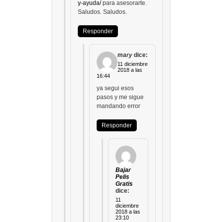
y-ayuda/
para asesorarte.
Saludos. Saludos.
Responder
mary
dice:
11 diciembre
2018 a las
16:44
ya segui esos
pasos y me sigue
mandando error
Responder
Bajar
Pelis
Gratis
dice:
11
diciembre
2018 a las
23:10