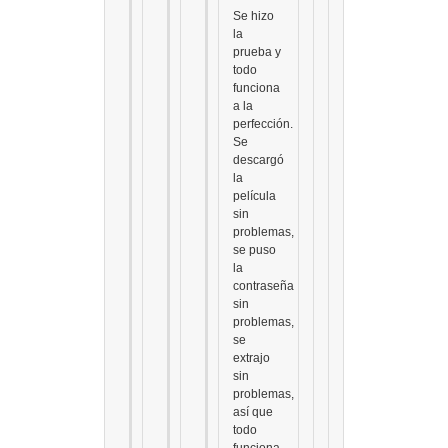
Se hizo
la
prueba y
todo
funciona
a la
perfección.
Se
descargó
la
película
sin
problemas,
se puso
la
contraseña
sin
problemas,
se
extrajo
sin
problemas,
así que
todo