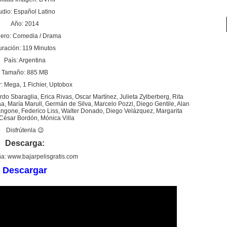
udio: Español Latino
Año: 2014
ero: Comedia / Drama
ración: 119 Minutos
País: Argentina
Tamaño: 885 MB
: Mega, 1 Fichier, Uptobox
rdo Sbaraglia, Erica Rivas, Oscar Martínez, Julieta Zylberberg, Rita
, María Marull, Germán de Silva, Marcelo Pozzi, Diego Gentile, Alan
angone, Federico Liss, Walter Donado, Diego Velázquez, Margarita
 César Bordón, Mónica Villa
Disfrútenla 😉
Descarga:
a: www.bajarpelisgratis.com
Descargar