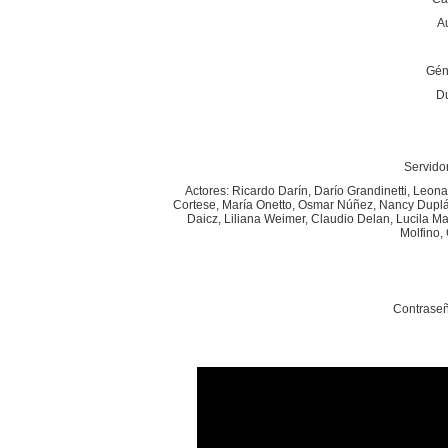
A
Gén
Du
Servidor
Actores: Ricardo Darín, Darío Grandinetti, Leona
Cortese, María Onetto, Osmar Núñez, Nancy Dupláa
Daicz, Liliana Weimer, Claudio Delan, Lucila M
Molfino,
Contraseñ