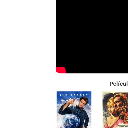
Pelícu