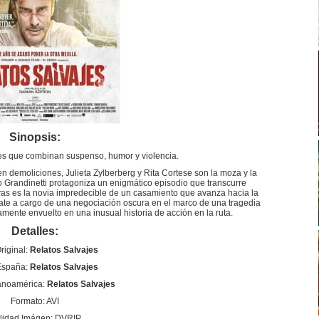
Sinopsis:
tes que combinan suspenso, humor y violencia.
 demoliciones, Julieta Zylberberg y Rita Cortese son la moza y la
 Grandinetti protagoniza un enigmático episodio que transcurre
ivas es la novia impredecible de un casamiento que avanza hacia la
nate a cargo de una negociación oscura en el marco de una tragedia
amente envuelto en una inusual historia de acción en la ruta.
Detalles:
Original:
Relatos Salvajes
 España:
Relatos Salvajes
anoamérica:
Relatos Salvajes
Formato: AVI
lidad Imágen: DVRIP