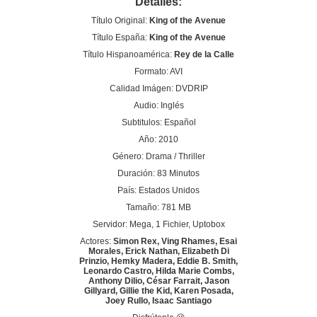
Detalles:
Título Original:
King of the Avenue
Título España:
King of the Avenue
Título Hispanoamérica:
Rey de la Calle
Formato: AVI
Calidad Imágen: DVDRIP
Audio: Inglés
Subtitulos: Español
Año: 2010
Género: Drama / Thriller
Duración: 83 Minutos
País: Estados Unidos
Tamaño: 781 MB
Servidor: Mega, 1 Fichier, Uptobox
Actores:
Simon Rex, Ving Rhames, Esai
Morales, Erick Nathan, Elizabeth Di
Prinzio, Hemky Madera, Eddie B. Smith,
Leonardo Castro, Hilda Marie Combs,
Anthony Dilio, César Farrait, Jason
Gillyard, Gillie the Kid, Karen Posada,
Joey Rullo, Isaac Santiago