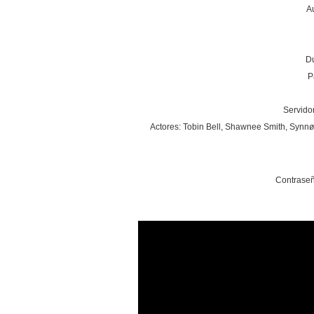
A
Du
P
Servidor
Actores: Tobin Bell, Shawnee Smith, Synn
Contraseñ