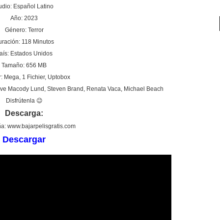
udio: Español Latino
Año: 2023
Género: Terror
ración: 118 Minutos
aís: Estados Unidos
Tamaño: 656 MB
: Mega, 1 Fichier, Uptobox
øve Macody Lund, Steven Brand, Renata Vaca, Michael Beach
Disfrútenla 😉
Descarga:
a: www.bajarpelisgratis.com
Descargar