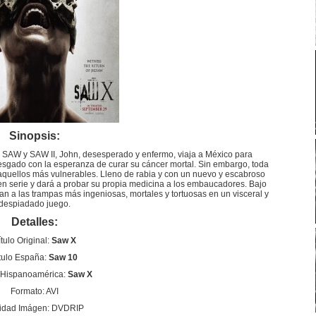
Sinopsis:
n SAW y SAW II, John, desesperado y enfermo, viaja a México para
esgado con la esperanza de curar su cáncer mortal. Sin embargo, toda
 aquellos más vulnerables. Lleno de rabia y con un nuevo y escabroso
en serie y dará a probar su propia medicina a los embaucadores. Bajo
ran a las trampas más ingeniosas, mortales y tortuosas en un visceral y
despiadado juego.
Detalles:
ítulo Original:
Saw X
tulo España:
Saw 10
o Hispanoamérica:
Saw X
Formato: AVI
idad Imágen: DVDRIP