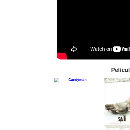
Pelícu