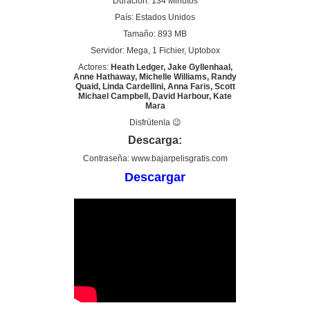
Duración: 134 Minutos
País: Estados Unidos
Tamaño: 893 MB
Servidor: Mega, 1 Fichier, Uptobox
Actores:
Heath Ledger, Jake Gyllenhaal,
Anne Hathaway, Michelle Williams, Randy
Quaid, Linda Cardellini, Anna Faris, Scott
Michael Campbell, David Harbour, Kate
Mara
Disfrútenla 😉
Descarga:
Contraseña: www.bajarpelisgratis.com
Descargar