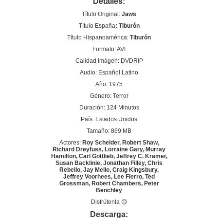
Detalles:
Título Original:
Jaws
Título España
: Tiburón
Título Hispanoamérica:
Tiburón
Formato: AVI
Calidad Imágen: DVDRIP
Audio: Español Latino
Año: 1975
Género: Terror
Duración: 124 Minutos
País: Estados Unidos
Tamaño: 869 MB
Actores:
Roy Scheider, Robert Shaw,
Richard Dreyfuss, Lorraine Gary, Murray
Hamilton, Carl Gottlieb, Jeffrey C. Kramer,
Susan Backlinie, Jonathan Filley, Chris
Rebello, Jay Mello, Craig Kingsbury,
Jeffrey Voorhees, Lee Fierro, Ted
Grossman, Robert Chambers, Peter
Benchley
Disfrútenla 😉
Descarga: