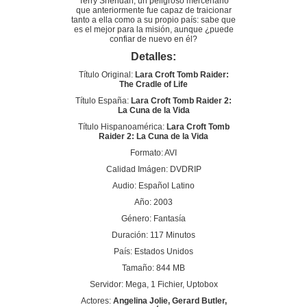
Terry Sheridan, un peligroso mercenario
que anteriormente fue capaz de traicionar
tanto a ella como a su propio país: sabe que
es el mejor para la misión, aunque ¿puede
confiar de nuevo en él?
Detalles:
Título Original:
Lara Croft Tomb Raider:
The Cradle of Life
Título España:
Lara Croft Tomb Raider 2:
La Cuna de la Vida
Título Hispanoamérica:
Lara Croft Tomb
Raider 2: La Cuna de la Vida
Formato: AVI
Calidad Imágen: DVDRIP
Audio: Español Latino
Año: 2003
Género: Fantasía
Duración: 117 Minutos
País: Estados Unidos
Tamaño: 844 MB
Servidor: Mega, 1 Fichier, Uptobox
Actores:
Angelina Jolie, Gerard Butler,