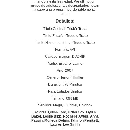
marido a esta festividad. Por último, un
grupo de adolescentes despiadados llevan
a cabo una broma imperdonablemente
cruel.
Detalles:
Título Original:
Trick’r Treat
Título España:
Truco o Trato
Título Hispanoamérica:
Truco o Trato
Formato: AVI
Calidad Imágen: DVDRIP
Audio: Español Latino
Año: 2007
Género: Terror / Thriller
Duración: 78 Minutos
País: Estados Unidos
Tamaño: 698 MB
Servidor: Mega, 1 Fichier, Uptobox
Actores:
Quinn Lord, Brian Cox, Dylan
Baker, Leslie Bibb, Rochelle Aytes, Anna
Paquin, Moneca Delain, Tahmoh Penikett,
Lauren Lee Smith