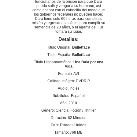
funcionarios de la prisión para que Dara
pueda salir y vengar a su hermano, así
como acabar con el cabecilla del modo que
los gobiernos federales no pueden hacer.
Dara tiene solo 60 horas para cumplir su
misión y regresar a la cárcel para cumplir su
sentencia de 20 años, o el agente del FBI
tomará su lugar.
Detalles:
Título Original:
Bulletface
Título España:
Bulletface
Título Hispanoamérica:
Una Bala por una
Vida
Formato: AVI
Calidad Imágen: DVDRIP
Audio: Inglés
Subtitulos: Español
Año: 2010
Género: Ciencia Ficción / Thriller
Duración: 82 Minutos
País: Estados Unidos
Tamaño: 768 MB