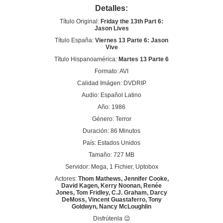
Detalles:
Título Original:
Friday the 13th Part 6:
Jason Lives
Título España:
Viernes 13 Parte 6: Jason
Vive
Título Hispanoamérica:
Martes 13 Parte 6
Formato: AVI
Calidad Imágen: DVDRIP
Audio: Español Latino
Año: 1986
Género: Terror
Duración: 86 Minutos
País: Estados Unidos
Tamaño: 727 MB
Servidor: Mega, 1 Fichier, Uptobox
Actores:
Thom Mathews, Jennifer Cooke,
David Kagen, Kerry Noonan, Renée
Jones, Tom Fridley, C.J. Graham, Darcy
DeMoss, Vincent Guastaferro, Tony
Goldwyn, Nancy McLoughlin
Disfrútenla 😉