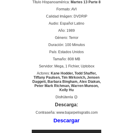
Título Hispanoamérica:
Martes 13 Parte 8
Formato: AVI
Calidad Imágen: DVDRIP
Audio: Español Latino
Año: 1989
Género: Terror
Duración: 100 Minutos
País: Estados Unidos
Tamaño: 808 MB
Servidor: Mega, 1 Fichier, Uptobox
Actores:
Kane Hodder, Todd Shaffer,
Tiffany Paulsen, Tim Mirkovich, Jensen
Daggett, Barbara Bingham, Alex Diakun,
Peter Mark Richman, Warren Munson,
Kelly Hu
Disfrútenla 😉
Descarga:
Contraseña: www.bajarpelisgratis.com
Descargar