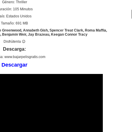
Género: Thriller
ración: 105 Minutos
aís: Estados Unidos
Tamaño: 691 MB
 Greenwood, Annabeth Gish, Spencer Treat Clark, Roma Maffia,
 Benjamin Weir, Jay Brazeau, Keegan Connor Tracy
Disfrútenla 😉
Descarga:
a: www.bajarpelisgratis.com
Descargar