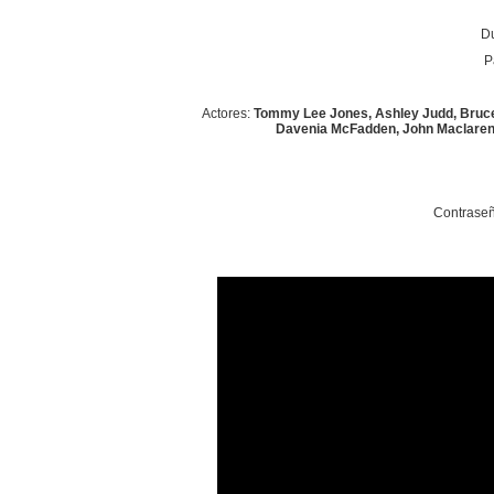
Du
P
Actores:
Tommy Lee Jones, Ashley Judd, Bruce
Davenia McFadden, John Maclaren,
Contraseñ