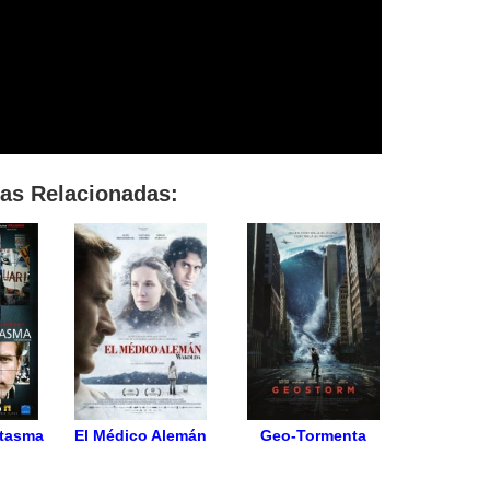
las Relacionadas:
ntasma
El Médico Alemán
Geo-Tormenta