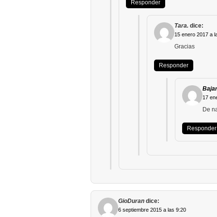
Responder
Tara.
dice:
15 enero 2017 a l
Gracias
Responder
Bajar
17 ene
De n
Responder
GioDuran
dice:
6 septiembre 2015 a las 9:20