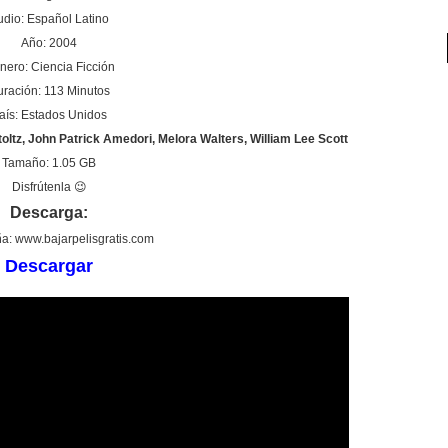
udio: Español Latino
Año: 2004
nero: Ciencia Ficción
ración: 113 Minutos
aís: Estados Unidos
oltz, John Patrick Amedori, Melora Walters, William Lee Scott
Tamaño: 1.05 GB
Disfrútenla 😉
Descarga:
a: www.bajarpelisgratis.com
Descargar