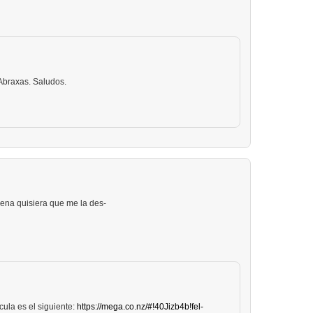
Abraxas. Saludos.
uena quisiera que me la des-
ícula es el siguiente:
https://mega.co.nz/#!40Jizb4b!fel-