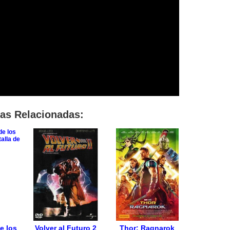
las Relacionadas:
e los
Volver al Futuro 2
Thor: Ragnarok