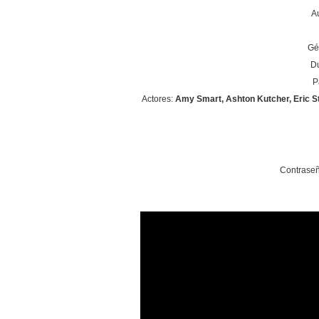
A
Gé
Du
P
Actores:
Amy Smart, Ashton Kutcher, Eric St
Contraseñ