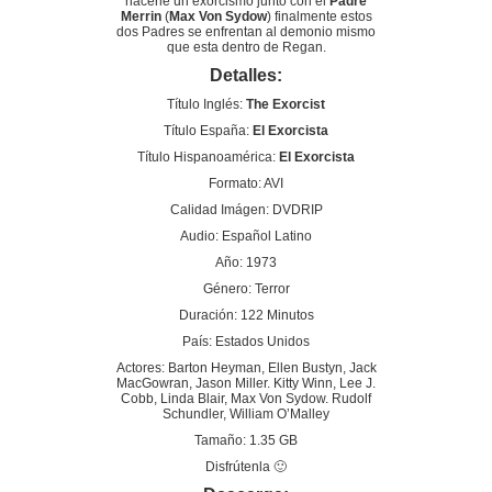
hacerle un exorcismo junto con el
Padre
Merrin
(
Max Von Sydow
) finalmente estos
dos Padres se enfrentan al demonio mismo
que esta dentro de Regan.
Detalles:
Título Inglés:
The Exorcist
Título España:
El Exorcista
Título Hispanoamérica:
El Exorcista
Formato: AVI
Calidad Imágen: DVDRIP
Audio: Español Latino
Año: 1973
Género: Terror
Duración: 122 Minutos
País: Estados Unidos
Actores: Barton Heyman, Ellen Bustyn, Jack
MacGowran, Jason Miller. Kitty Winn, Lee J.
Cobb, Linda Blair, Max Von Sydow. Rudolf
Schundler, William O’Malley
Tamaño: 1.35 GB
Disfrútenla 🙂