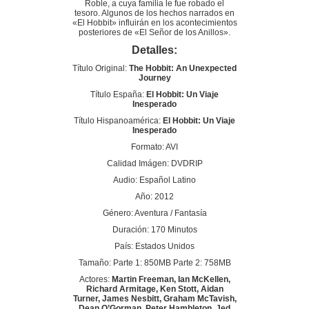
Roble, a cuya familia le fue robado el
tesoro. Algunos de los hechos narrados en
«El Hobbit» influirán en los acontecimientos
posteriores de «El Señor de los Anillos».
Detalles:
Título Original:
The Hobbit: An Unexpected
Journey
Título España:
El Hobbit: Un Viaje
Inesperado
Título Hispanoamérica:
El Hobbit: Un Viaje
Inesperado
Formato: AVI
Calidad Imágen: DVDRIP
Audio: Español Latino
Año: 2012
Género: Aventura / Fantasía
Duración: 170 Minutos
País: Estados Unidos
Tamaño: Parte 1: 850MB Parte 2: 758MB
Actores:
Martin Freeman, Ian McKellen,
Richard Armitage, Ken Stott, Aidan
Turner, James Nesbitt, Graham McTavish,
Dean O’Gorman, Peter Hambleton, Jed