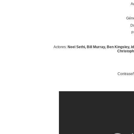
A
Géne
Du
P
Actores:
Neel Sethi, Bill Murray, Ben Kingsley, I
Christoph
Contraseñ