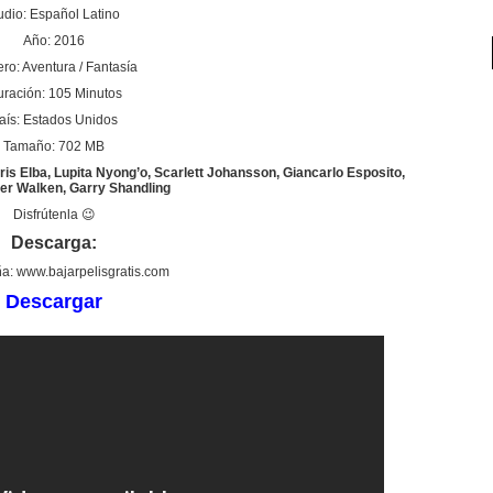
udio: Español Latino
Año: 2016
ro: Aventura / Fantasía
ración: 105 Minutos
aís: Estados Unidos
Tamaño: 702 MB
dris Elba, Lupita Nyong’o, Scarlett Johansson, Giancarlo Esposito,
er Walken, Garry Shandling
Disfrútenla 😉
Descarga:
a: www.bajarpelisgratis.com
Descargar