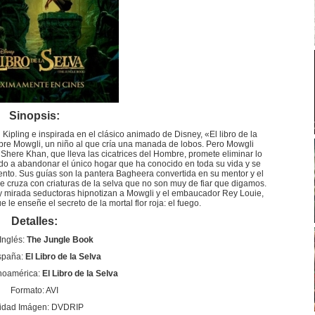
Sinopsis:
ipling e inspirada en el clásico animado de Disney, «El libro de la
bre Mowgli, un niño al que cría una manada de lobos. Pero Mowgli
Shere Khan, que lleva las cicatrices del Hombre, promete eliminar lo
o a abandonar el único hogar que ha conocido en toda su vida y se
nto. Sus guías son la pantera Bagheera convertida en su mentor y el
 se cruza con criaturas de la selva que no son muy de fiar que digamos.
z y mirada seductoras hipnotizan a Mowgli y el embaucador Rey Louie,
le enseñe el secreto de la mortal flor roja: el fuego.
Detalles:
 Inglés:
The Jungle Book
España:
El Libro de la Selva
anoamérica:
El Libro de la Selva
Formato: AVI
idad Imágen: DVDRIP