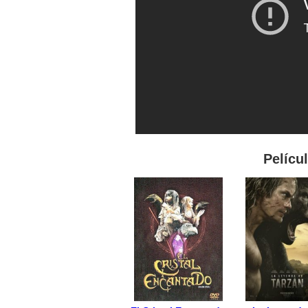
Pelícu