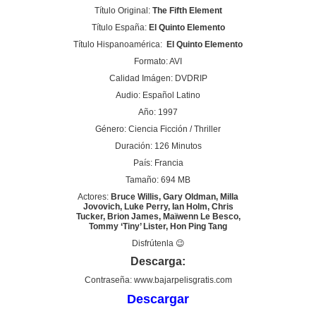
Título Original:
The Fifth Element
Título España:
El Quinto Elemento
Título Hispanoamérica:
El Quinto Elemento
Formato: AVI
Calidad Imágen: DVDRIP
Audio: Español Latino
Año: 1997
Género: Ciencia Ficción / Thriller
Duración: 126 Minutos
País: Francia
Tamaño: 694 MB
Actores:
Bruce Willis, Gary Oldman, Milla
Jovovich, Luke Perry, Ian Holm, Chris
Tucker, Brion James, Maïwenn Le Besco,
Tommy ‘Tiny’ Lister, Hon Ping Tang
Disfrútenla 😉
Descarga:
Contraseña: www.bajarpelisgratis.com
Descargar