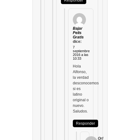
Responder
Bajar
Pelis
Gratis
dice:
7
septiembre
2016 a las
10:33
Hola
Alfonso,
la verdad
desconocemos
si es
latino
original o
nuevo.
Saludos.
Responder
Orl