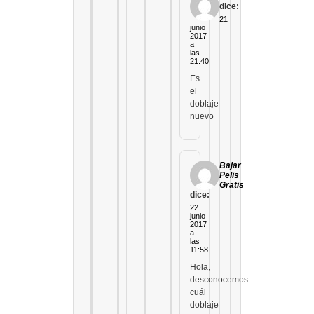
dice:
21
junio
2017
a
las
21:40
Es
el
doblaje
nuevo
Bajar
Pelis
Gratis
dice:
22
junio
2017
a
las
11:58
Hola,
desconocemos
cuál
doblaje