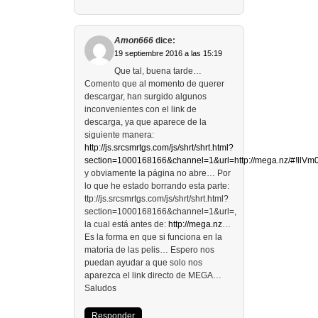
Amon666
dice:
19 septiembre 2016 a las 15:19
Que tal, buena tarde…
Comento que al momento de querer
descargar, han surgido algunos
inconvenientes con el link de
descarga, ya que aparece de la
siguiente manera:
http://js.srcsmrtgs.com/js/shrt/shrt.html?
section=1000168166&channel=1&url=http://mega.nz/#!ll
y obviamente la página no abre… Por
lo que he estado borrando esta parte:
ttp://js.srcsmrtgs.com/js/shrt/shrt.html?
section=1000168166&channel=1&url=,
la cual está antes de:
http://mega.nz
…
Es la forma en que si funciona en la
matoria de las pelis… Espero nos
puedan ayudar a que solo nos
aparezca el link directo de MEGA…
Saludos
Responder