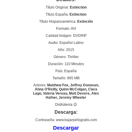
Título Original:
Extinction
Título España:
Extinction
Título Hispanoamérica:
Extinción
Formato: AVI
Calidad Imágen: DVDRIP
Audio: Español Latino
Año: 2015
Género: Thriller
Duración: 110 Minutos
País: España
Tamaño: 895 MB
Actores:
Matthew Fox, Jeffrey Donovan,
Ahna O’Reilly, Quinn McColgan, Clara
Lago, Valeria Vereau, Matt Devere, Alex
Hafner, Jeremy Wheeler
Disfrútenla 😉
Descarga:
Contraseña: www.bajarpelisgratis.com
Descargar