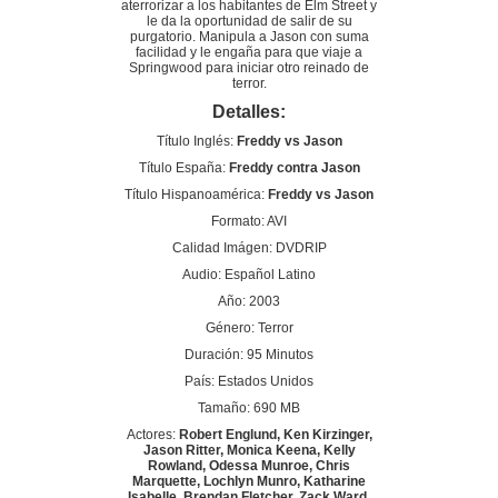
aterrorizar a los habitantes de Elm Street y
le da la oportunidad de salir de su
purgatorio. Manipula a Jason con suma
facilidad y le engaña para que viaje a
Springwood para iniciar otro reinado de
terror.
Detalles:
Título Inglés:
Freddy vs Jason
Título España:
Freddy contra Jason
Título Hispanoamérica:
Freddy vs Jason
Formato: AVI
Calidad Imágen: DVDRIP
Audio: Español Latino
Año: 2003
Género: Terror
Duración: 95 Minutos
País: Estados Unidos
Tamaño: 690 MB
Actores:
Robert Englund, Ken Kirzinger,
Jason Ritter, Monica Keena, Kelly
Rowland, Odessa Munroe, Chris
Marquette, Lochlyn Munro, Katharine
Isabelle, Brendan Fletcher, Zack Ward,