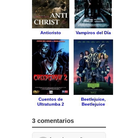
Anticristo
Vampiros del Día
Cuentos de
Beetlejuice,
Ultratumba 2
Beetlejuice
3 comentarios