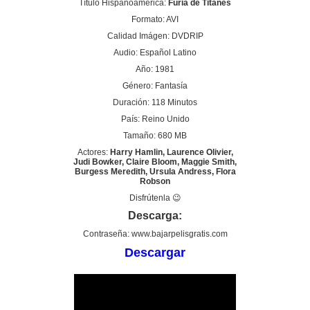
Título Hispanoamérica:
Furia de Titanes
Formato: AVI
Calidad Imágen: DVDRIP
Audio: Español Latino
Año: 1981
Género: Fantasía
Duración: 118 Minutos
País: Reino Unido
Tamaño: 680 MB
Actores:
Harry Hamlin, Laurence Olivier,
Judi Bowker, Claire Bloom, Maggie Smith,
Burgess Meredith, Ursula Andress, Flora
Robson
Disfrútenla 😉
Descarga:
Contraseña: www.bajarpelisgratis.com
Descargar