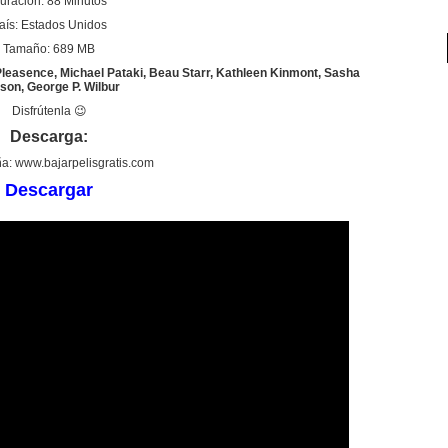
uración: 88 Minutos
aís: Estados Unidos
Tamaño: 689 MB
d Pleasence, Michael Pataki, Beau Starr, Kathleen Kinmont, Sasha
son, George P. Wilbur
Disfrútenla 😉
Descarga:
a: www.bajarpelisgratis.com
Descargar