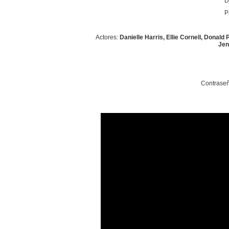
D
P
Actores:
Danielle Harris, Ellie Cornell, Donal
Jen
Contraseñ