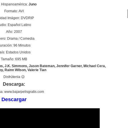
o Hispanoamérica:
Juno
Formato: AVI
idad Imágen: DVDRIP
udio: Español Latino
Año: 2007
ero: Drama / Comedia
uración: 96 Minutos
aís: Estados Unidos
Tamaño: 695 MB
ins, J.K. Simmons, Jason Bateman, Jennifer Garner, Michael Cera,
lby, Rainn Wilson, Valerie Tian
Disfrútenla 😉
Descarga:
a: www.bajarpelisgratis.com
Descargar