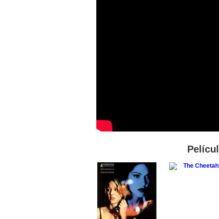
Pelícu