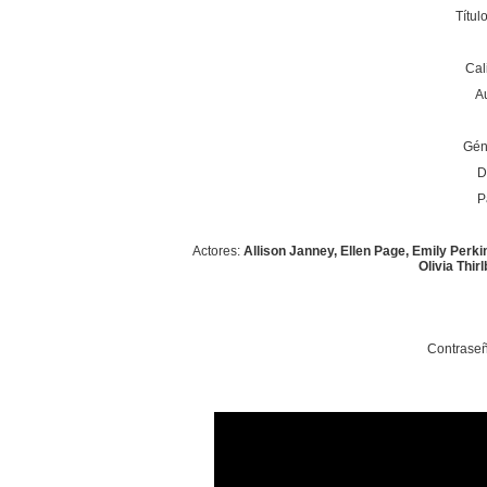
Títul
Cal
A
Gén
D
P
Actores:
Allison Janney, Ellen Page, Emily Perk
Olivia Thir
Contraseñ