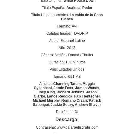
Título Original:
White House Down
Título España
: Asalto al Poder
Título Hispanoamérica:
La caída de la Casa
Blanca
Formato: AVI
Calidad Imágen: DVDRIP
Audio: Español Latino
Año: 2013
Género: Acción / Drama / Thriller
Duración: 131 Minutos
País: Estados Unidos
Tamaño: 691 MB
Actores:
Channing Tatum, Maggie
Gyllenhaal, Jamie Foxx, James Woods,
Joey King, Richard Jenkins, Jason
Clarke, Lance Reddick, Falk Hentschel,
Michael Murphy, Romano Orzari, Patrick
Sabongui, Jackie Geary, Andrew Shaver
Disfrútenla 😉
Descarga:
Contraseña: www.bajarpelisgratis.com