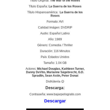
Título Original:
The War of the Roses
Título España:
La Guerra de los Roses
Título Hispanoamérica:
La Guerra de los
Roses
Formato: AVI
Calidad Imágen: DVDRIP
Audio: Español Latino
Año: 1989
Género: Comedia / Thriller
Duración: 116 Minutos
País: Estados Unidos
Tamaño: 1.04 GB
Actores:
Michael Douglas, Kathleen Turner,
Danny DeVito, Marianne Sägebrecht, G.D.
Spradlin, Sean Astin, Peter Donat
Disfrútenla 😉
Descarga:
Contraseña: www.bajarpelisgratis.com
Descargar