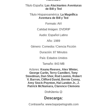
Título España:
Las Alucinantes Aventuras
de Bill y Ted
Título Hispanoamérica:
La Magnífica
Aventura de Bill y Ted
Formato: AVI
Calidad Imágen: DVDRIP
Audio: Español Latino
Año: 1989
Género: Comedia / Ciencia Ficción
Duración: 87 Minutos
País: Estados Unidos
Tamaño: 843 MB
Actores:
Keanu Reeves, Alex Winter,
George Carlin, Terry Camilleri, Tony
Steedman, Dan Shor, Rod Loomis, Robert
V. Barron, Clifford David, Bernie Casey,
Amy Stock-Poynton, Hal Landon Jr., J.
Patrick McNamara, Clarence Clemons
Disfrútenla 😉
Descarga:
Contraseña: www.bajarpelisgratis.com