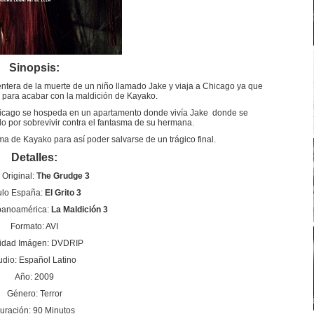
Sinopsis:
ntera de la muerte de un niño llamado Jake y viaja a Chicago ya que
o para acabar con la maldición de Kayako.
icago se hospeda en un apartamento donde vivía Jake donde se
o por sobrevivir contra el fantasma de su hermana.
ma de Kayako para así poder salvarse de un trágico final.
Detalles:
o Original:
The Grudge 3
ulo España:
El Grito 3
spanoamérica:
La Maldición 3
Formato: AVI
idad Imágen: DVDRIP
udio: Español Latino
Año: 2009
Género: Terror
uración: 90 Minutos