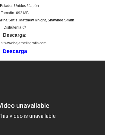
 Estados Unidos / Japón
Tamaño: 692 MB
rina Sirtis, Matthew Knight, Shawnee Smith
Disfrútenla 😉
Descarga:
a: www.bajarpelisgratis.com
Descarga