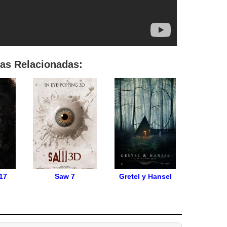
las Relacionadas:
017
Saw 7
Gretel y Hansel