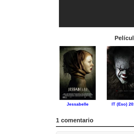
Pelícu
Jessabelle
IT (Eso) 2
1 comentario