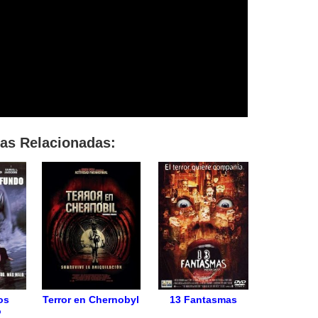
las Relacionadas:
os
Terror en Chernobyl
13 Fantasmas
o