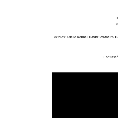
D
P
Actores:
Arielle Kebbel, David Strathairn,
Contraseñ