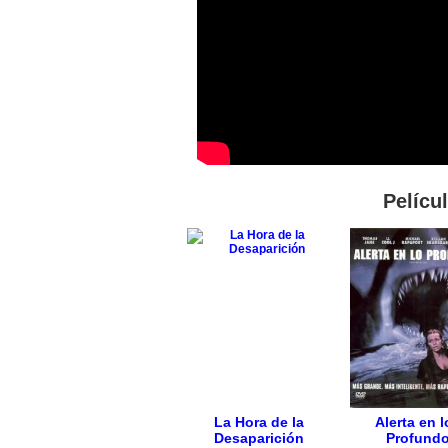
Pelícu
La Hora de la
Alerta en l
Desaparición
Profund