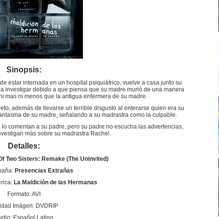
Sinopsis:
e estar internada en un hospital psiquiátrico, vuelve a casa junto su
a investigar debido a que piensa que su madre murió de una manera
 ni mas ni menos que la antigua enfermera de su madre.
to, además de llevarse un terrible disgusto al enterarse quien era su
fantasma de su madre, señalando a su madrastra como la culpable.
 lo comentan a su padre, pero su padre no escucha las advertencias,
nvestigan más sobre su madrastra Rachel.
Detalles:
Of Two Sisters: Remake (The Uninvited)
spaña:
Presencias Extrañas
rica:
La Maldición de las Hermanas
Formato: AVI
idad Imágen: DVDRIP
udio: Español Latino