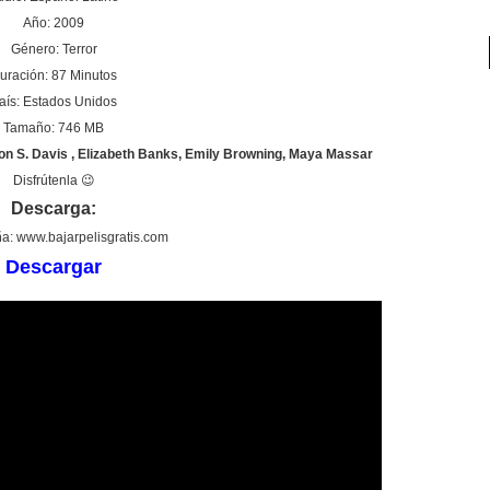
Año: 2009
Género: Terror
uración: 87 Minutos
aís: Estados Unidos
Tamaño: 746 MB
 Don S. Davis , Elizabeth Banks, Emily Browning, Maya Massar
Disfrútenla 😉
Descarga:
a: www.bajarpelisgratis.com
Descargar