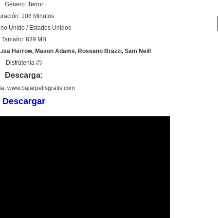
Género: Terror
ración: 108 Minutos
ino Unido / Estados Unidos
Tamaño: 839 MB
Lisa Harrow, Mason Adams, Rossano Brazzi, Sam Neill
Disfrútenla 😉
Descarga:
a: www.bajarpelisgratis.com
Descargar