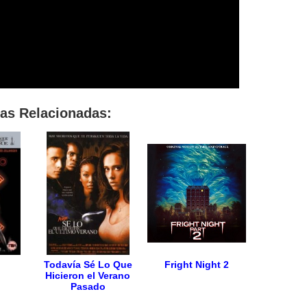
las Relacionadas:
Todavía Sé Lo Que
Fright Night 2
Hicieron el Verano
Pasado