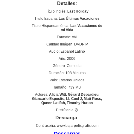
Detalles:
Título Inglés:
Last Holiday
Título España:
Las Últimas Vacaciones
Título Hispanoamérica:
Las Vacaciones de
mi Vida
Formato: AVI
Calidad Imágen: DVDRIP
Audio: Español Latino
Año: 2006
Género: Comedia
Duración: 108 Minutos
País: Estados Unidos
Tamaño: 739 MB
Actores:
Alicia Witt, Gérard Depardieu,
Giancarlo Esposito, LL Cool J, Matt Ross,
Queen Latifah, Timothy Hutton
Disfrútenla 😉
Descarga:
Contraseña: www.bajarpelisgratis.com
Descargar