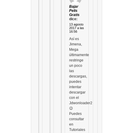
Bajar
Pelis
Gratis
dice:
13 agosto
2017 a las
16:56
Así es
Jimena,
Mega
últimamente
restringe
un poco
las
descargas,
puedes
intentar
descargar
con el
Jdwonloader2
😉
Puedes
consultar
en
Tutoriales