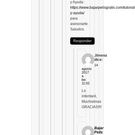
y Ayuda:
https://www.bajarpelisgratis.com/tutoria
y-ayuda/
para
asesorarte.
Saludos.
Responder
Jimena
dice:
14
agosto
2017
a
las
11:02
Lo
intentaré,
Muchisimas
GRACIAS!!!!
Bajar
Pelis