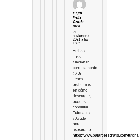
Bajar
Pelis
Gratis
dice:
21
noviembre
2021 a las
18:39
Ambos
links
funcionan
correctamente
🙂 Si
tienes
problemas
en cómo
descargar,
puedes
consultar
Tutoriales
y Ayuda
para
asesorarte:
https://www.bajarpelisgratis.com/tutoria