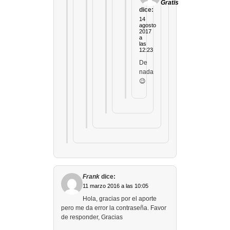
Gratis
dice:
14
agosto
2017
a
las
12:23
De
nada
😉
Frank
dice:
11 marzo 2016 a las 10:05
Hola, gracias por el aporte
pero me da error la contraseña. Favor
de responder, Gracias