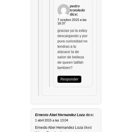
pedro
trotoledo
dice:
7 octubre 2015 a las
16:37
gracias ya la estoy
descargando y por
pura curiosidad no
tendras a tu
alacace la de
salon de belleza
de queen latifah
tambien?
Responder
Ernesto Abel Hernandez Loza
dice:
1 abril 2015 a las 13:04
Ernesto Abel Hernandez Loza
liked