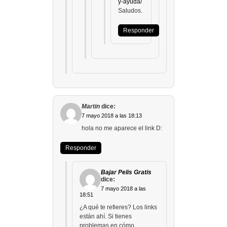
y-ayuda/
Saludos.
Responder
Martin
dice:
7 mayo 2018 a las 18:13
hola no me aparece el link D:
Responder
Bajar Pelis Gratis
dice:
7 mayo 2018 a las
18:51
¿A qué te refieres? Los links
están ahí. Si tienes
problemas en cómo