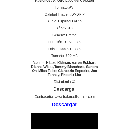
Pasiones / Al Otro Lado del Corazón
Formato: AVI
Calidad Imágen: DVDRIP
Audio: Español Latino
Año: 2010
Género: Drama
Duración: 91 Minutos
País: Estados Unidos
Tamaño: 690 MB
Actores:
Nicole Kidman, Aaron Eckhart,
Dianne Wiest, Tammy Blanchard, Sandra
Oh, Miles Teller, Giancarlo Esposito, Jon
Tenney, Phoenix List
Disfrútenla 😉
Descarga:
Contraseña: www.bajarpelisgratis.com
Descargar