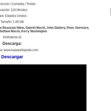
Acción / Comedia / Thriller
ración: 116 Minutos
aís: Estados Unidos
Tamaño: 1.08 GB
 Beauvais-Nilon, Gabriel Macht, John Slattery, Peter Stormare,
Matthew Marsh, Kerry Washington
Disfrútenla 😉
Descarga:
a: www.bajarpelisgratis.com
Descargar