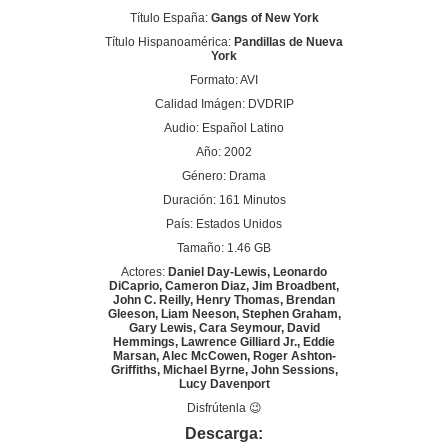
Título España:
Gangs of New York
Título Hispanoamérica:
Pandillas de Nueva
York
Formato: AVI
Calidad Imágen: DVDRIP
Audio: Español Latino
Año: 2002
Género: Drama
Duración: 161 Minutos
País: Estados Unidos
Tamaño: 1.46 GB
Actores:
Daniel Day-Lewis, Leonardo
DiCaprio, Cameron Diaz, Jim Broadbent,
John C. Reilly, Henry Thomas, Brendan
Gleeson, Liam Neeson, Stephen Graham,
Gary Lewis, Cara Seymour, David
Hemmings, Lawrence Gilliard Jr., Eddie
Marsan, Alec McCowen, Roger Ashton-
Griffiths, Michael Byrne, John Sessions,
Lucy Davenport
Disfrútenla 😉
Descarga: