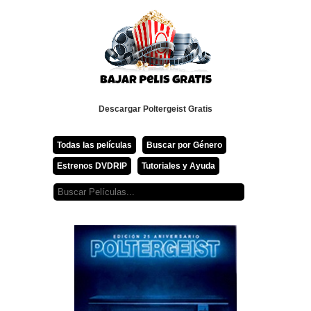
Descargar Poltergeist Gratis
Todas las películas
Buscar por Género
Estrenos DVDRIP
Tutoriales y Ayuda