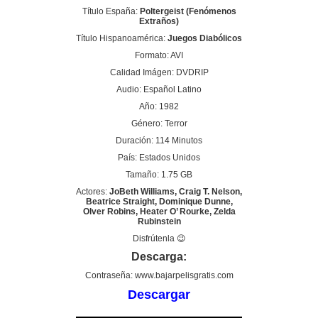
Título España:
Poltergeist (Fenómenos
Extraños)
Título Hispanoamérica:
Juegos Diabólicos
Formato: AVI
Calidad Imágen: DVDRIP
Audio: Español Latino
Año: 1982
Género: Terror
Duración: 114 Minutos
País: Estados Unidos
Tamaño: 1.75 GB
Actores:
JoBeth Williams, Craig T. Nelson,
Beatrice Straight, Dominique Dunne,
Olver Robins, Heater O’ Rourke, Zelda
Rubinstein
Disfrútenla 😉
Descarga:
Contraseña: www.bajarpelisgratis.com
Descargar