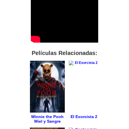
Películas Relacionadas:
Winnie the Pooh
El Exorcista 2
Miel y Sangre