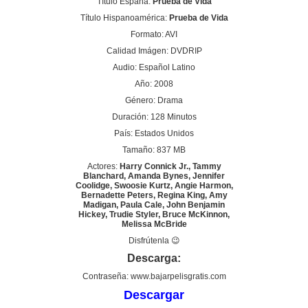
Título España:
Prueba de Vida
Título Hispanoamérica:
Prueba de Vida
Formato: AVI
Calidad Imágen: DVDRIP
Audio: Español Latino
Año: 2008
Género: Drama
Duración: 128 Minutos
País: Estados Unidos
Tamaño: 837 MB
Actores:
Harry Connick Jr., Tammy
Blanchard, Amanda Bynes, Jennifer
Coolidge, Swoosie Kurtz, Angie Harmon,
Bernadette Peters, Regina King, Amy
Madigan, Paula Cale, John Benjamin
Hickey, Trudie Styler, Bruce McKinnon,
Melissa McBride
Disfrútenla 😉
Descarga:
Contraseña: www.bajarpelisgratis.com
Descargar