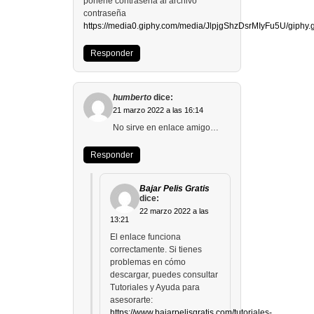
ponerle contraseña al archivo
contraseña
https://media0.giphy.com/media/JlpjgShzDsrMIyFu5U/giphy.g
Responder
humberto
dice:
21 marzo 2022 a las 16:14
No sirve en enlace amigo…
Responder
Bajar Pelis Gratis
dice:
22 marzo 2022 a las
13:21
El enlace funciona
correctamente. Si tienes
problemas en cómo
descargar, puedes consultar
Tutoriales y Ayuda para
asesorarte:
https://www.bajarpelisgratis.com/tutoriales-