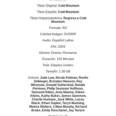
Título Original:
Cold Mountain
Título España:
Cold Mountain
Título Hispanoamérica:
Regreso a Cold
Mountain
Formato: AVI
Calidad Imágen: DVDRIP
Audio: Español Latino
Año: 2003
Género: Drama / Romance
Duración: 155 Minutos
País: Estados Unidos
Tamaño: 1.38 GB
Actores:
Jude Law, Nicole Kidman, Renée
Zellweger, Brendan Gleeson, Ray
Winstone, Donald Sutherland, Natalie
Portman, Philip Seymour Hoffman,
Giovanni Ribisi, Jena Malone, Eileen
Atkins, Kathy Baker, James Gammon,
Charlie Hunnam, Jack White, Lucas
Black, Ethan Suplee, Taryn Manning,
Melora Walters, Cillian Murphy, Richard
Brake, Emily Deschanel, Jay Tavare